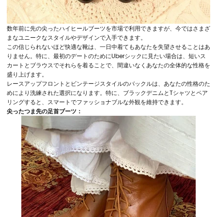
数年前に先の尖ったハイヒールブーツを市場で利用できますが、今ではさまざ
まなユニークなスタイルやデザインで入手できます。
この信じられないほど快適な靴は、一日中着てもあなたを失望させることはあ
りません。特に、最初のデートのためにUberシックに見たい場合は、短いス
カートとブラウスでそれらを着ることで、間違いなくあなたの全体的な性格を
盛り上げます。
レースアップフロントとビンテージスタイルのバックルは、あなたの性格のた
めにより洗練された選択になります。特に、ブラックデニムとTシャツとペア
リングすると、スマートでファッショナブルな外観を維持できます。
尖ったつま先の足首ブーツ：