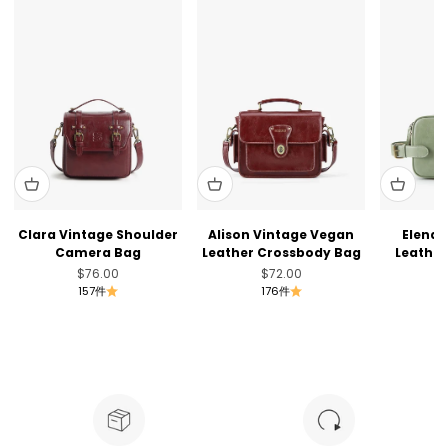
Clara Vintage Shoulder
Alison Vintage Vegan
Elena 
Camera Bag
Leather Crossbody Bag
Leather
セール価格
セール価格
$76.00
$72.00
157件
176件