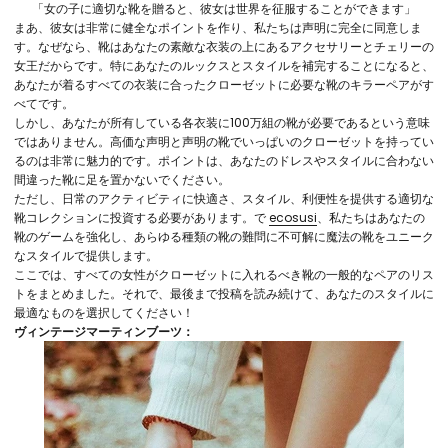
「女の子に適切な靴を贈ると、彼女は世界を征服することができます」
まあ、彼女は非常に健全なポイントを作り、私たちは声明に完全に同意しま
す。なぜなら、靴はあなたの素敵な衣装の上にあるアクセサリーとチェリーの
女王だからです。特にあなたのルックスとスタイルを補完することになると、
あなたが着るすべての衣装に合ったクローゼットに必要な靴のキラーペアがす
べてです。
しかし、あなたが所有している各衣装に100万組の靴が必要であるという意味
ではありません。高価な声明と声明の靴でいっぱいのクローゼットを持ってい
るのは非常に魅力的です。ポイントは、あなたのドレスやスタイルに合わない
間違った靴に足を置かないでください。
ただし、日常のアクティビティに快適さ、スタイル、利便性を提供する適切な
靴コレクションに投資する必要があります。で
ecosusi
、私たちはあなたの
靴のゲームを強化し、あらゆる種類の靴の難問に不可解に魔法の靴をユニーク
なスタイルで提供します。
ここでは、すべての女性がクローゼットに入れるべき靴の一般的なペアのリス
トをまとめました。それで、最後まで投稿を読み続けて、あなたのスタイルに
最適なものを選択してください！
ヴィンテージマーティンブーツ：