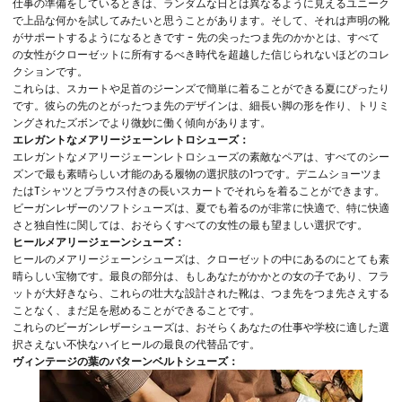
仕事の準備をしているときは、ランダムな日とは異なるように見えるユニーク
で上品な何かを試してみたいと思うことがあります。そして、それは声明の靴
がサポートするようになるときです - 先の尖ったつま先のかかとは、すべて
の女性がクローゼットに所有するべき時代を超越した信じられないほどのコレ
クションです。
これらは、スカートや足首のジーンズで簡単に着ることができる夏にぴったり
です。彼らの先のとがったつま先のデザインは、細長い脚の形を作り、トリミ
ングされたズボンでより微妙に働く傾向があります。
エレガントなメアリージェーンレトロシューズ：
エレガントなメアリージェーンレトロシューズの素敵なペアは、すべてのシー
ズンで最も素晴らしい才能のある履物の選択肢の1つです。デニムショーツま
たはTシャツとブラウス付きの長いスカートでそれらを着ることができます。
ビーガンレザーのソフトシューズは、夏でも着るのが非常に快適で、特に快適
さと独自性に関しては、おそらくすべての女性の最も望ましい選択です。
ヒールメアリージェーンシューズ：
ヒールのメアリージェーンシューズは、クローゼットの中にあるのにとても素
晴らしい宝物です。最良の部分は、もしあなたがかかとの女の子であり、フラ
ットが大好きなら、これらの壮大な設計された靴は、つま先をつま先さえする
ことなく、まだ足を慰めることができることです。
これらのビーガンレザーシューズは、おそらくあなたの仕事や学校に適した選
択さえない不快なハイヒールの最良の代替品です。
ヴィンテージの葉のパターンベルトシューズ：