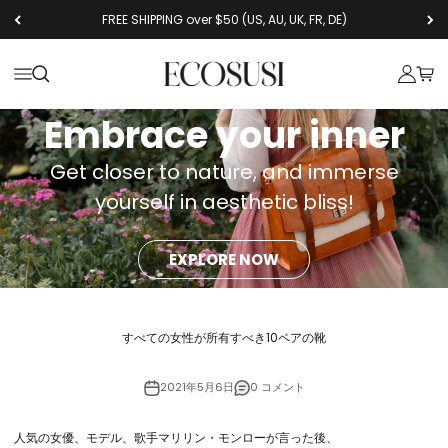
コンテンツへスキップ
FREE SHIPPING over $50 (US, AU, UK, FR, DE)
Ecosusi
メニューを開く
検索を開く
アカウン
カー
Embrace your inner
Get closer to nature, and immerse
yourself in aesthetic bliss!
EXPLORE NOW
すべての女性が所有すべき10ペアの靴
2021年5月6日
0 コメント
人気の女優、モデル、歌手マリリン・モンローが言った後、