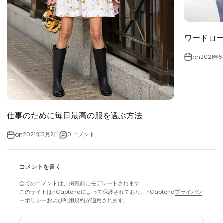
ワードロー
on
2021年
仕事のために毎日最高の服を選ぶ方法
on
2021年5月2日
0 コメント
コメントを書く
全てのコメントは、掲載前にモデレートされます
このサイトはhCaptchaによって保護されており、hCaptcha
プライバシ
ーポリシー
および
利用規約
が適用されます。