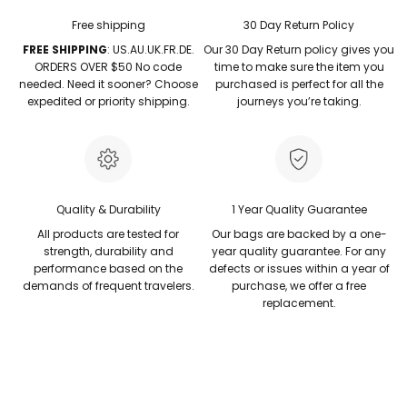
Free shipping
30 Day Return Policy
FREE SHIPPING
: US.AU.UK.FR.DE.
Our 30 Day Return policy gives you
ORDERS OVER $50 No code
time to make sure the item you
needed. Need it sooner? Choose
purchased is perfect for all the
expedited or priority shipping.
journeys you’re taking.
Quality & Durability
1 Year Quality Guarantee
All products are tested for
Our bags are backed by a one-
strength, durability and
year quality guarantee. For any
performance based on the
defects or issues within a year of
demands of frequent travelers.
purchase, we offer a free
replacement.