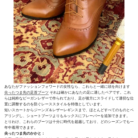
あなたがファッションフォワードの女性なら、これらと一緒に頭を向けます
尖ったつま先の足首ブーツ
それは確かにあなたの足に適したペアです。これ
らは純粋なビーガンレザーで作られており、足が後方にスライドして適切な位
置に調整するのを防ぐレーススタイルを特徴としています。
短いスカートからジーンズ＆レザーレギンスまで、ほとんどすべてのものとペ
アリングし、ショートブーツよりもルックスにフレーバーを追加できます。
とりわけ、これらのブーツは十分に時代を超越しており、どのシーズンでも一
年中着用できます。
尖ったつま先のかかと：