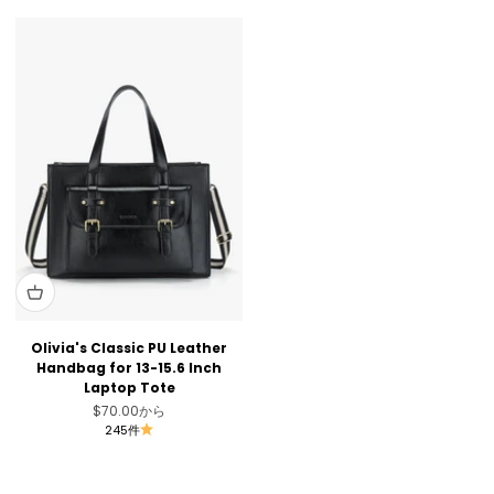
Olivia's Classic PU Leather
Handbag for 13-15.6 Inch
Laptop Tote
セール価格
$70.00
から
245件