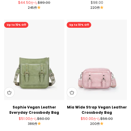
セール価格
通常価格
セール価格
$44.50
から
$89.00
$98.00
245件
220件
セール
セール
Up to 15% Off
Up to 10% Off
Sophie Vegan Leather
Mia Wide Strap Vegan Leather
Everyday Crossbody Bag
Crossbody Bag
セール価格
通常価格
セール価格
通常価格
$51.00
から
$60.00
$50.00
から
$56.00
386件
200件