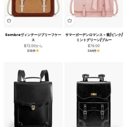
Sombreヴィンテージブリーフケー
サマーガーデンロマンス - 紫/ピンク/
ス
ミントグリーン/ブルー
セール価格
セール価格
$72.00
から
$79.00
516件
344件