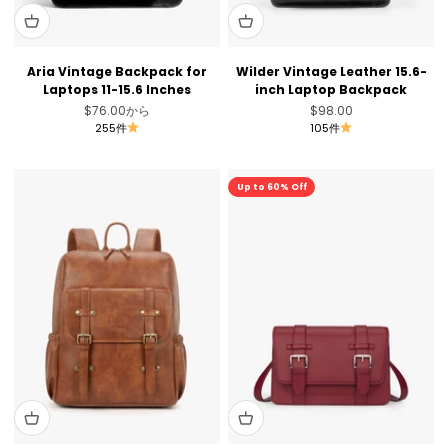
Aria Vintage Backpack for
Wilder Vintage Leather 15.6-
Laptops 11-15.6 Inches
inch Laptop Backpack
セール価格
セール価格
$76.00
から
$98.00
255件
105件
セール
Up to 60% Off