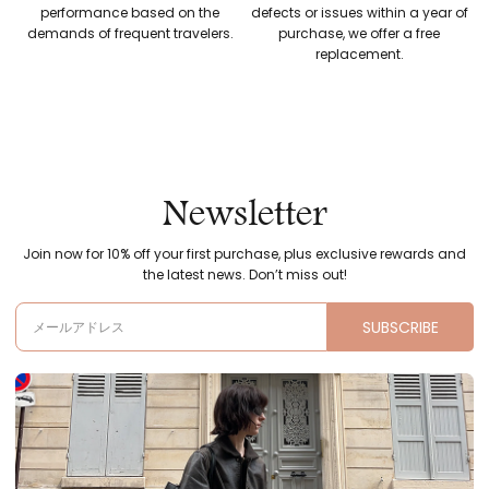
performance based on the
defects or issues within a year of
demands of frequent travelers.
purchase, we offer a free
replacement.
Newsletter
Join now for 10% off your first purchase, plus exclusive rewards and
the latest news. Don’t miss out!
SUBSCRIBE
メールアドレス