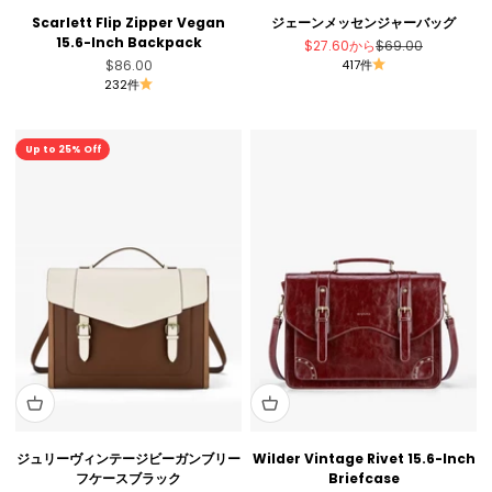
Scarlett Flip Zipper Vegan
ジェーンメッセンジャーバッグ
15.6-Inch Backpack
セール価格
通常価格
$27.60
から
$69.00
セール価格
$86.00
417件
232件
セール
Up to 25% Off
ジュリーヴィンテージビーガンブリー
Wilder Vintage Rivet 15.6-Inch
フケースブラック
Briefcase