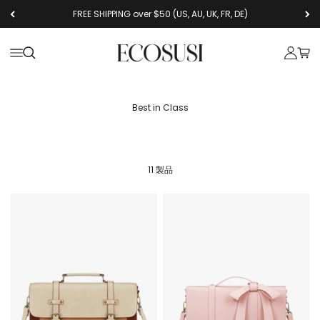
コンテンツへスキップ
FREE SHIPPING over $50 (US, AU, UK, FR, DE)
Ecosusi
メニューを開く
検索を開く
アカウン
カー
Best in Class
11 製品