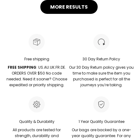
MORE RESULTS
Free shipping
30 Day Return Policy
FREE SHIPPING
: US.AU.UK.FR.DE.
Our 30 Day Return policy gives you
ORDERS OVER $50 No code
time to make sure the item you
needed. Need it sooner? Choose
purchased is perfect for all the
expedited or priority shipping.
journeys you’re taking.
Quality & Durability
1 Year Quality Guarantee
All products are tested for
Our bags are backed by a one-
strength, durability and
year quality guarantee. For any