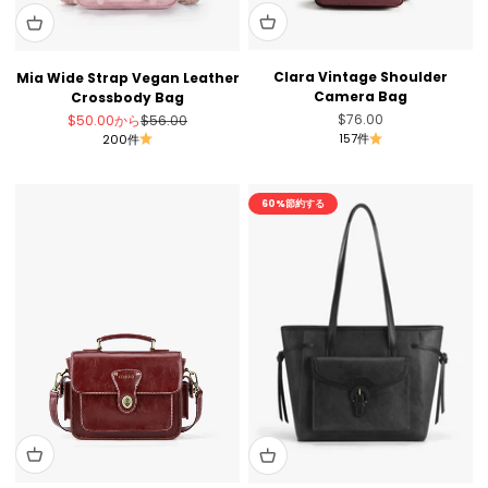
Clara Vintage Shoulder
Mia Wide Strap Vegan Leather
Camera Bag
Crossbody Bag
セール価格
セール価格
通常価格
$76.00
$50.00
から
$56.00
157件
200件
60%節約する