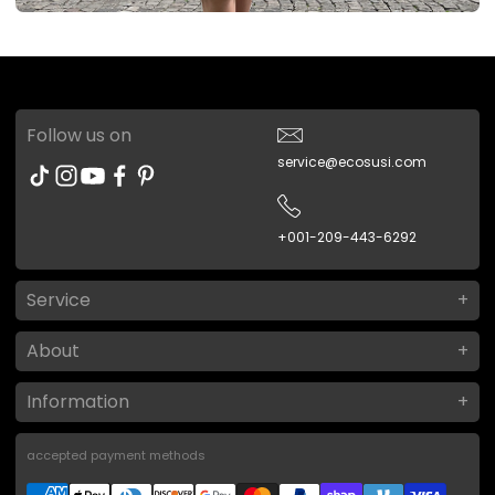
Follow us on
service@ecosusi.com
+001-209-443-6292
Service
About
Information
accepted payment methods