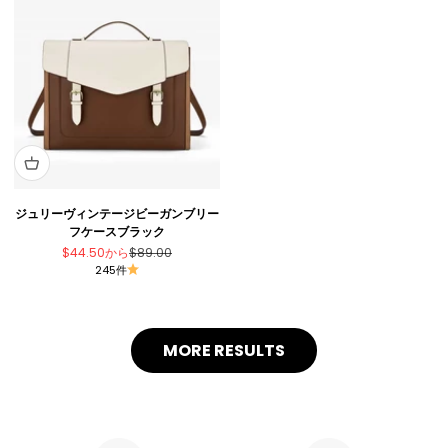
ジュリーヴィンテージビーガンブリー
フケースブラック
セール価格
通常価格
$44.50
から
$89.00
245件
MORE RESULTS