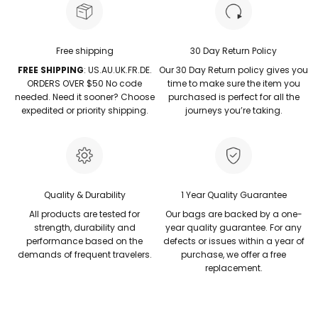
Free shipping
30 Day Return Policy
FREE SHIPPING
: US.AU.UK.FR.DE.
Our 30 Day Return policy gives you
ORDERS OVER $50 No code
time to make sure the item you
needed. Need it sooner? Choose
purchased is perfect for all the
expedited or priority shipping.
journeys you’re taking.
Quality & Durability
1 Year Quality Guarantee
All products are tested for
Our bags are backed by a one-
strength, durability and
year quality guarantee. For any
performance based on the
defects or issues within a year of
demands of frequent travelers.
purchase, we offer a free
replacement.