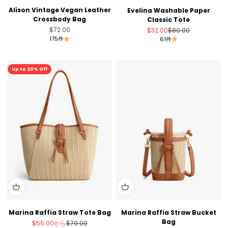
Alison Vintage Vegan Leather
Evelina Washable Paper
Crossbody Bag
Classic Tote
セール価格
セール価格
通常価格
$72.00
$32.00
$80.00
175件
61件
Up to 20% Off
Marina Raffia Straw Tote Bag
Marina Raffia Straw Bucket
Bag
セール価格
通常価格
$56.00
から
$70.00