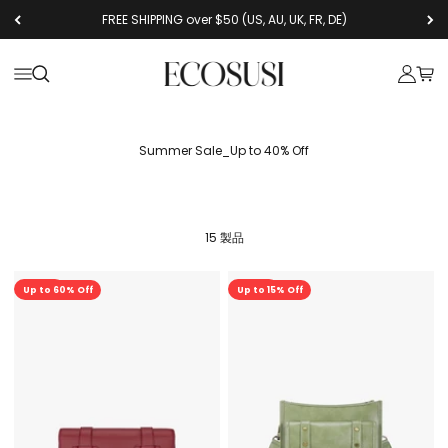
コンテンツへスキップ
FREE SHIPPING over $50 (US, AU, UK, FR, DE)
Ecosusi
メニューを開く
検索を開く
アカウン
カー
Summer Sale_Up to 40% Off
15 製品
セール
セール
Up to 60% Off
Up to 15% Off