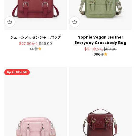
ジェーンメッセンジャーバッグ
Sophie Vegan Leather
Everyday Crossbody Bag
セール価格
通常価格
$27.60
から
$69.00
セール価格
通常価格
417件
$51.00
から
$60.00
386件
セール
Up to 10% Off