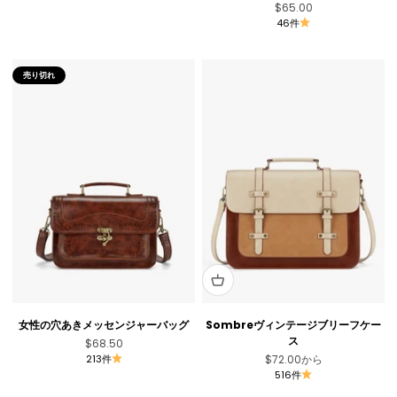
セール価格
$65.00
46件
売り切れ
女性の穴あきメッセンジャーバッグ
Sombreヴィンテージブリーフケー
ス
セール価格
$68.50
セール価格
213件
$72.00
から
516件