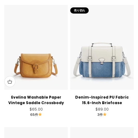
売り切れ
Evelina Washable Paper
Denim-Inspired PU Fabric
Vintage Saddle Crossbody
15.6-Inch Briefcase
セール価格
セール価格
$65.00
$89.00
65件
3件