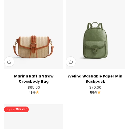
Marina Raffia Straw
Evelina Washable Paper Mini
Crossbody Bag
Backpack
セール価格
セール価格
$65.00
$70.00
49件
58件
セール
Up to 25% Off