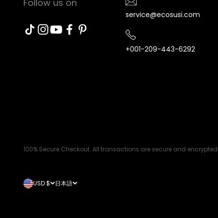
Follow us on
service@ecosusi.com
+001-209-443-6292
100% Secure Checkout. All transactions are secure and encrypted
USD $
日本語