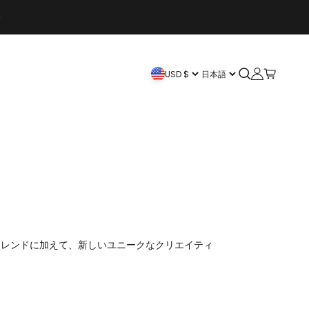
UP TO 50% OFF >> SHOP NOW
検索を開く
アカウントペ
カートを
USD $
日本語
のトレンドに加えて、新しいユニークなクリエイティ