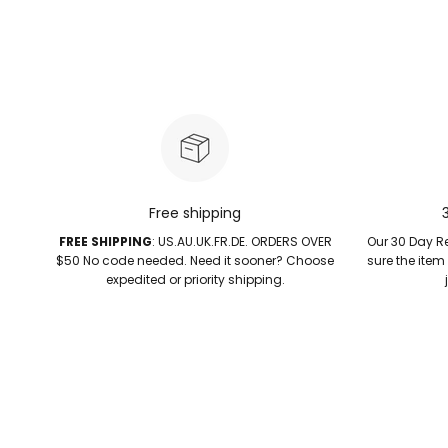
Free shipping
FREE SHIPPING
: US.AU.UK.FR.DE. ORDERS OVER
Our 30 Day Re
$50 No code needed. Need it sooner? Choose
sure the item
expedited or priority shipping.