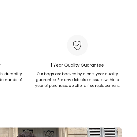
y
1 Year Quality Guarantee
h, durability
Our bags are backed by a one-year quality
 demands of
guarantee. For any defects or issues within a
year of purchase, we offer a free replacement.