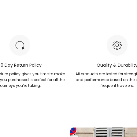
30 Day Return Policy
Quality & Durabilit
turn policy gives you time to make
All products are tested for strengt
 you purchased is perfect for all the
and performance based on the
journeys you’re taking.
frequent travelers.