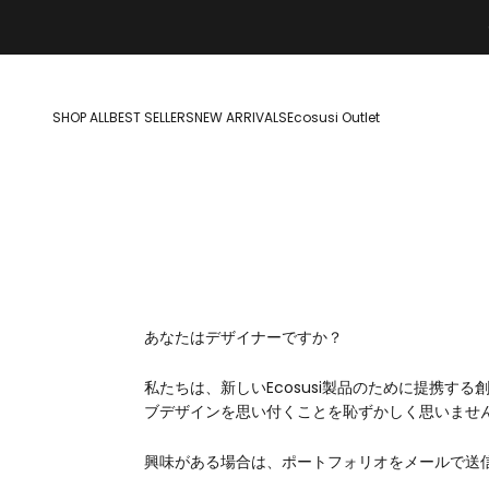
コンテンツへスキップ
SHOP ALL
BEST SELLERS
NEW ARRIVALS
Ecosusi Outlet
あなたはデザイナーですか？
私たちは、新しいEcosusi製品のために提携
ブデザインを思い付くことを恥ずかしく思いませ
興味がある場合は、ポートフォリオをメールで送