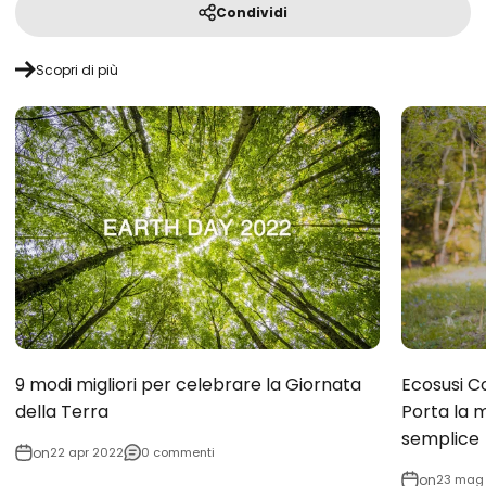
Condividi
Scopri di più
9 modi migliori per celebrare la Giornata
Ecosusi C
della Terra
Porta la 
semplice
on
22 apr 2022
0 commenti
on
23 mag