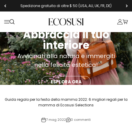
Vai al contenuto
Spedizione gratuita di oltre $ 50 (USA, AU, UK, FR, DE)
Ecosusi
Apri il menu di navigazione
Mostra il menu di ricerca
Mostra 
Mostr
Abbraccia il tuo
interiore
Avvicinati alla natura e immergiti
nella felicità estetica!
ESPLORA ORA
Guida regalo per la festa della mamma 2022: 6 migliori regali per la
mamma di Ecosusi Selections
7 mag 2022
0 commenti