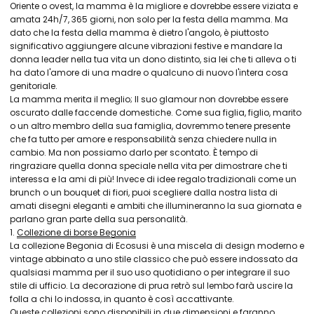
Oriente o ovest, la mamma è la migliore e dovrebbe essere viziata e
amata 24h/7, 365 giorni, non solo per la festa della mamma. Ma
dato che la festa della mamma è dietro l'angolo, è piuttosto
significativo aggiungere alcune vibrazioni festive e mandare la
donna leader nella tua vita un dono distinto, sia lei che ti alleva o ti
ha dato l'amore di una madre o qualcuno di nuovo l'intera cosa
genitoriale.
La mamma merita il meglio; Il suo glamour non dovrebbe essere
oscurato dalle faccende domestiche. Come sua figlia, figlio, marito
o un altro membro della sua famiglia, dovremmo tenere presente
che fa tutto per amore e responsabilità senza chiedere nulla in
cambio. Ma non possiamo darlo per scontato. È tempo di
ringraziare quella donna speciale nella vita per dimostrare che ti
interessa e la ami di più! Invece di idee regalo tradizionali come un
brunch o un bouquet di fiori, puoi scegliere dalla nostra lista di
amati disegni eleganti e ambiti che illumineranno la sua giornata e
parlano gran parte della sua personalità.
1.
Collezione di borse Begonia
La collezione Begonia di Ecosusi è una miscela di design moderno e
vintage abbinato a uno stile classico che può essere indossato da
qualsiasi mamma per il suo uso quotidiano o per integrare il suo
stile di ufficio. La decorazione di prua retrò sul lembo farà uscire la
folla a chi lo indossa, in quanto è così accattivante.
Queste collezioni sono disponibili in due dimensioni e faranno