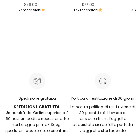
Prezzo scontato
Prezzo scontato
P
$76.00
$72.00
157 recensioni
175 recensioni
86 r
Spedizione gratuita
Politica di restituzione di 30 giorni
SPEDIZIONE GRATUITA
:
La nostra politica di restituzione di
Us.au.uk.fr.de. Ordini superiori a $
30 giorni ti dà il tempo di
50 nessun codice necessario. Ne
assicurarti che l'oggetto
hai bisogno prima? Scegli
acquistato sia perfetto per tutti i
spedizioni accelerate o prioritarie.
viaggi che stai facendo.