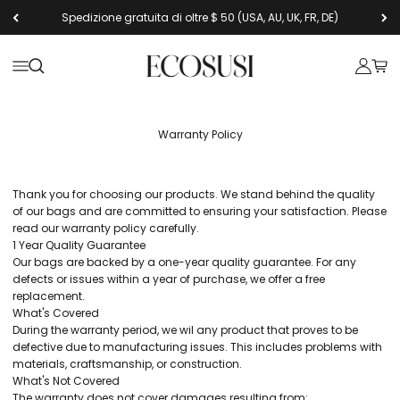
Vai al contenuto
Spedizione gratuita di oltre $ 50 (USA, AU, UK, FR, DE)
Ecosusi
Apri il menu di navigazione
Mostra il menu di ricerca
Mostra 
Mostr
Warranty Policy
Thank you for choosing our products. We stand behind the quality
of our bags and are committed to ensuring your satisfaction. Please
read our warranty policy carefully.
1 Year Quality Guarantee
Our bags are backed by a one-year quality guarantee. For any
defects or issues within a year of purchase, we offer a free
replacement.
What's Covered
During the warranty period, we wil any product that proves to be
defective due to manufacturing issues. This includes problems with
materials, craftsmanship, or construction.
What's Not Covered
The warranty does not cover damages resulting from: