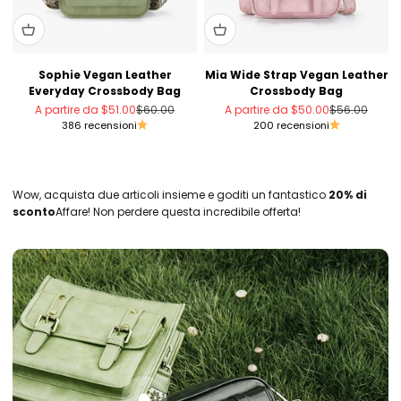
Sophie Vegan Leather
Mia Wide Strap Vegan Leather
Everyday Crossbody Bag
Crossbody Bag
Prezzo scontato
Prezzo
Prezzo scontato
Prezzo
A partire da
$51.00
$60.00
A partire da
$50.00
$56.00
386 recensioni
200 recensioni
Wow, acquista due articoli insieme e goditi un fantastico
20% di
sconto
Affare! Non perdere questa incredibile offerta!