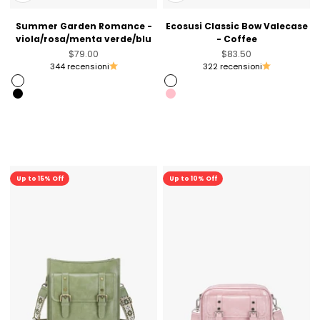
Summer Garden Romance -
Ecosusi Classic Bow Valecase
viola/rosa/menta verde/blu
- Coffee
Prezzo scontato
Prezzo scontato
$79.00
$83.50
344 recensioni
322 recensioni
Rosa
Coffee
Black
Pink
Viola
Coffee [Sold Out]
Brandy Brown [Only Australia]
In sconto
In sconto
Up to 15% Off
Up to 10% Off