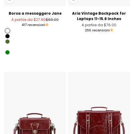
Borsa a messaggero Jane
Aria Vintage Backpack for
Laptops 11-15.6 Inches
Prezzo scontato
Prezzo
A partire da
$27.60
$69.00
Prezzo scontato
417 recensioni
A partire da
$76.00
255 recensioni
Rosso
Black
Olive Green
Cheese color
Green
Denim imitation