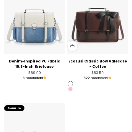
Denim-Inspired PU Fabric
Ecosusi Classic Bow Valecase
15.6-Inch Briefcase
- Coffee
Prezzo scontato
Prezzo scontato
$89.00
$83.50
3 recensioni
322 recensioni
Coffee
Pink
Esaurito