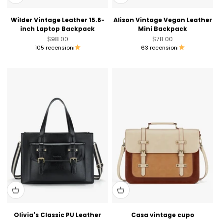
Wilder Vintage Leather 15.6-
Alison Vintage Vegan Leather
inch Laptop Backpack
Mini Backpack
Prezzo scontato
Prezzo scontato
$98.00
$78.00
105 recensioni
63 recensioni
Olivia's Classic PU Leather
Casa vintage cupo