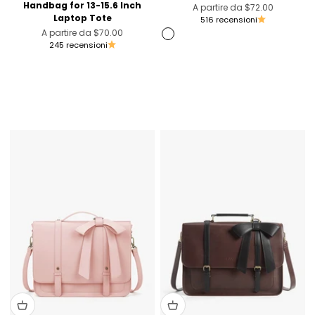
Handbag for 13-15.6 Inch
Prezzo scontato
A partire da
$72.00
Laptop Tote
516 recensioni
Prezzo scontato
A partire da
$70.00
Marrone
245 recensioni
Pink [Only US]
Blue [Only Australia]
Black [Unvaliable in the US]
Light Violet
Rosa