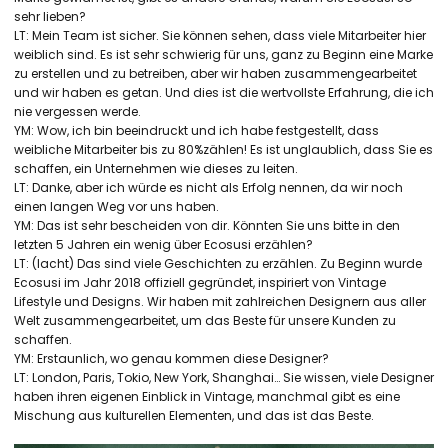
sehr lieben?
LT: Mein Team ist sicher. Sie können sehen, dass viele Mitarbeiter hier
weiblich sind. Es ist sehr schwierig für uns, ganz zu Beginn eine Marke
zu erstellen und zu betreiben, aber wir haben zusammengearbeitet
und wir haben es getan. Und dies ist die wertvollste Erfahrung, die ich
nie vergessen werde.
YM: Wow, ich bin beeindruckt und ich habe festgestellt, dass
weibliche Mitarbeiter bis zu 80%zählen! Es ist unglaublich, dass Sie es
schaffen, ein Unternehmen wie dieses zu leiten.
LT: Danke, aber ich würde es nicht als Erfolg nennen, da wir noch
einen langen Weg vor uns haben.
YM: Das ist sehr bescheiden von dir. Könnten Sie uns bitte in den
letzten 5 Jahren ein wenig über Ecosusi erzählen?
LT: (lacht) Das sind viele Geschichten zu erzählen. Zu Beginn wurde
Ecosusi im Jahr 2018 offiziell gegründet, inspiriert von Vintage
Lifestyle und Designs. Wir haben mit zahlreichen Designern aus aller
Welt zusammengearbeitet, um das Beste für unsere Kunden zu
schaffen.
YM: Erstaunlich, wo genau kommen diese Designer?
LT: London, Paris, Tokio, New York, Shanghai… Sie wissen, viele Designer
haben ihren eigenen Einblick in Vintage, manchmal gibt es eine
Mischung aus kulturellen Elementen, und das ist das Beste.