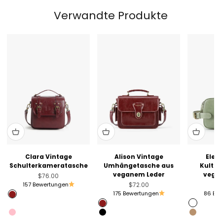
Verwandte Produkte
Clara Vintage
Alison Vintage
Elen
Schulterkameratasche
Umhängetasche aus
Kultu
veganem Leder
vega
Angebot
$76.00
Angebot
157 Bewertungen
$72.00
175 Bewertungen
86 Be
Angola Red
Muted Lilac
Angola Red
Sage Gr
Pink
Black
Golden 