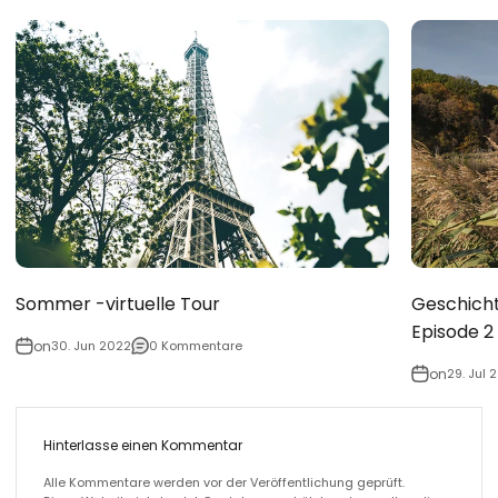
Sommer -virtuelle Tour
Geschicht
Episode 2 
on
30. Jun 2022
0 Kommentare
on
29. Jul 
Hinterlasse einen Kommentar
Alle Kommentare werden vor der Veröffentlichung geprüft.