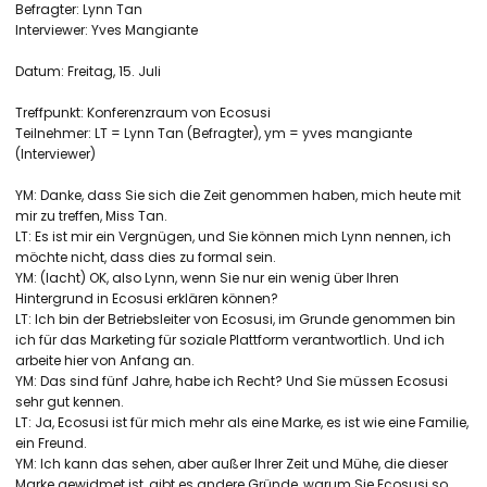
Befragter: Lynn Tan
Interviewer: Yves Mangiante
Datum: Freitag, 15. Juli
Treffpunkt: Konferenzraum von Ecosusi
Teilnehmer: LT = Lynn Tan (Befragter), ym = yves mangiante
(Interviewer)
YM: Danke, dass Sie sich die Zeit genommen haben, mich heute mit
mir zu treffen, Miss Tan.
LT: Es ist mir ein Vergnügen, und Sie können mich Lynn nennen, ich
möchte nicht, dass dies zu formal sein.
YM: (lacht) OK, also Lynn, wenn Sie nur ein wenig über Ihren
Hintergrund in Ecosusi erklären können?
LT: Ich bin der Betriebsleiter von Ecosusi, im Grunde genommen bin
ich für das Marketing für soziale Plattform verantwortlich. Und ich
arbeite hier von Anfang an.
YM: Das sind fünf Jahre, habe ich Recht? Und Sie müssen Ecosusi
sehr gut kennen.
LT: Ja, Ecosusi ist für mich mehr als eine Marke, es ist wie eine Familie,
ein Freund.
YM: Ich kann das sehen, aber außer Ihrer Zeit und Mühe, die dieser
Marke gewidmet ist, gibt es andere Gründe, warum Sie Ecosusi so