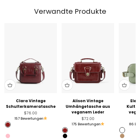
Verwandte Produkte
Clara Vintage
Alison Vintage
Elen
Schulterkameratasche
Umhängetasche aus
Kultu
veganem Leder
vega
Angebot
$76.00
Angebot
157 Bewertungen
$72.00
175 Bewertungen
86 Be
Angola Red
Muted Lilac
Angola Red
Sage Gr
Pink
Black
Golden 