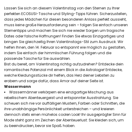
Lassen Sie sich an diesem Valentinstag von den Sternen zu Ihrer
perfekten ECOSUSI-Tasche und Styling-Tipps führen. Sicherzustellen,
dass jedes Mädchen für diesen besonderen Anlass perfekt aussieht,
muss keine große Herausforderung sein – folgen Sie einfach unseren
Sternentipps und machen Sie sich nie wieder Sorgen um tragische
Dates oder falsche Hoffnungen! Finden Sie etwas Einzigartiges und
bringen Sie gleichzeitig Ihren Valentinstags-Stil zum Ausdruck. Wir
helfen Ihnen, den 14. Februar so entspannt wie möglich zu gestalten,
indem Sie einfach der himmlischen Führung folgen und die
passende Tasche für Sie auswählen.
Bist du bereit, am Valentinstag richtig aufzudrehen? Entdecke dein
romantisches Potenzial mit einem Blick in die Astrologie! Entdecke,
welche Kleidungsstücke dir helfen, das Herz deiner Liebsten zu
erobern und sorge dafür, dass Amor auf deiner Seite ist.
Wassermann
Wassermänner verkörpern eine einzigartige Mischung aus
rebellischem Abenteuergeist und entspannter Ausstrahlung. Sie
scheuen sich nie vor auffälligen Mustern, Farben oder Schnitten, die
ihre unabhängige Persönlichkeit unterstreichen – und kreieren
dennoch stets einen mühelos coolen Look! Ihr ausgeprägter Sinn für
Mode steht ganz im Zeichen der Abenteuerlust: Sie kleiden sich, um
zu beeindrucken, bevor sie Spaß haben.