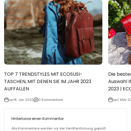
TOP 7 TRENDSTYLES MIT ECOSUSI-
Die beste
TASCHEN, MIT DENEN SIE IM JAHR 2023
Auswahl I
AUFFALLEN
2023 | EC
on
18. Jan 2023
0 Kommentare
on
1. Mär 2
Hinterlasse einen Kommentar
Alle Kommentare werden vor der Veröffentlichung geprüft.