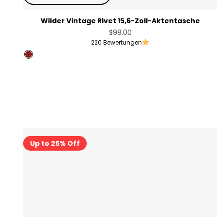
Wilder Vintage Rivet 15,6-Zoll-Aktentasche
Angebot
$98.00
220 Bewertungen
Angola Red
Schwarz
Sale
Up to 25% Off