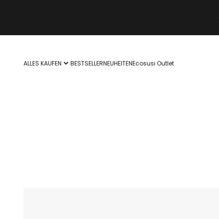
Zum Inhalt springen
ALLES KAUFEN
BESTSELLER
NEUHEITEN
Ecosusi Outlet