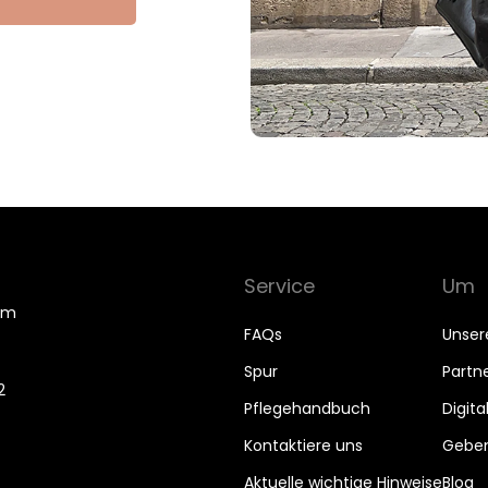
Service
Um
om
FAQs
Unser
Spur
Part
2
Pflegehandbuch
Digit
Kontaktiere uns
Geben 
Aktuelle wichtige Hinweise
Blog