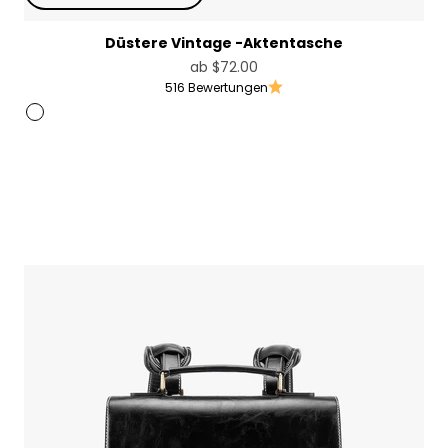
Düstere Vintage -Aktentasche
Angebot
ab
$72.00
516 Bewertungen
Braun
Pink [Nur USA]
Blue [Only Australia]
Schwarz [In den USA nicht gültig]
Hellviolett
Rosa