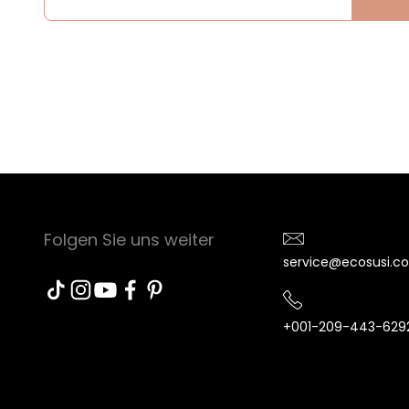
Folgen Sie uns weiter
service@ecosusi.c
+001-209-443-629