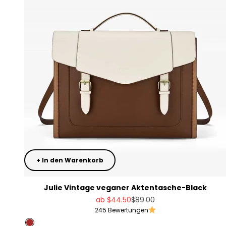
+ In den Warenkorb
Julie Vintage veganer Aktentasche-Black
Angebot
Regulärer Preis
ab
$44.50
$89.00
245 Bewertungen