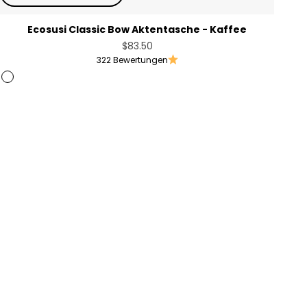
Ecosusi Classic Bow Aktentasche - Kaffee
Angebot
$83.50
322 Bewertungen
Coffee
Rosa