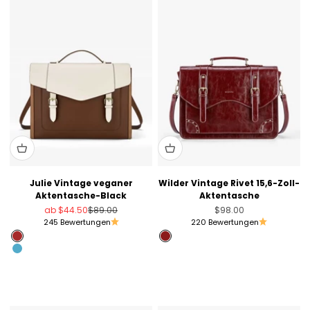
Julie Vintage veganer
Wilder Vintage Rivet 15,6-Zoll-
Aktentasche-Black
Aktentasche
Angebot
Regulärer Preis
Angebot
ab
$44.50
$89.00
$98.00
245 Bewertungen
220 Bewertungen
Brown
Angola Red
Blau
Schwarz
Rosa
Hellviolett