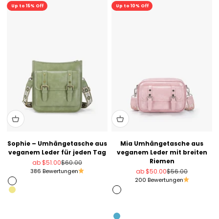
Sale
Sale
Up to 15% Off
Up to 10% Off
Sophie – Umhängetasche aus
Mia Umhängetasche aus
veganem Leder für jeden Tag
veganem Leder mit breiten
Riemen
Angebot
Regulärer Preis
ab
$51.00
$60.00
Angebot
Regulärer Preis
386 Bewertungen
ab
$50.00
$56.00
200 Bewertungen
Grün
Khaki
Rosa
Schwarz
Silber
Rosa
Schwarz