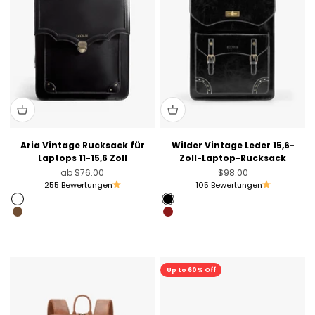
Aria Vintage Rucksack für
Wilder Vintage Leder 15,6-
Laptops 11-15,6 Zoll
Zoll-Laptop-Rucksack
Angebot
Angebot
ab
$76.00
$98.00
255 Bewertungen
105 Bewertungen
Schwarz
Black
Schokolade
Angola Red
Olivgrün
Sale
Up to 60% Off