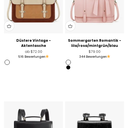
Düstere Vintage -
Sommergarten Romantik -
Aktentasche
lila/rosa/mintgrün/blau
Angebot
Angebot
ab
$72.00
$79.00
516 Bewertungen
344 Bewertungen
Braun
Rosa
Pink [Nur USA]
Black
Blue [Only Australia]
Violett
Schwarz [In den USA nicht gültig]
Coffee [Sold Out]
Hellviolett
Brandy Brown [Nur Australien]
Rosa