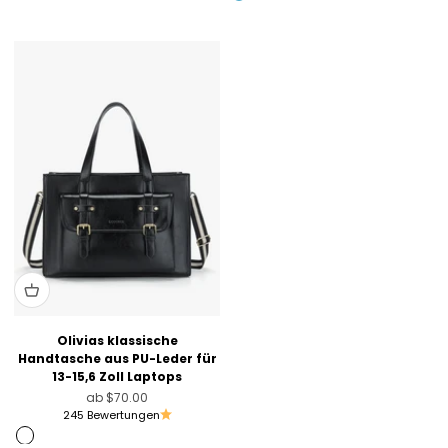
Olivgrün
Blau
Olivias klassische
Handtasche aus PU-Leder für
13-15,6 Zoll Laptops
Angebot
ab
$70.00
245 Bewertungen
Schwarz