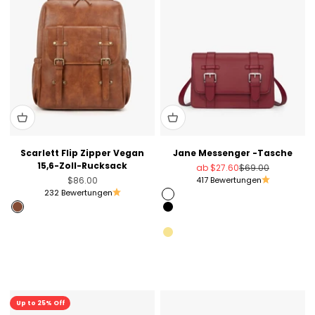
Scarlett Flip Zipper Vegan
Jane Messenger -Tasche
15,6-Zoll-Rucksack
Angebot
Regulärer Preis
ab
$27.60
$69.00
Angebot
$86.00
417 Bewertungen
232 Bewertungen
Rot
Rostbraun
Black
Schwarz
Olivgrün
Beige mit Braun
Käsefarbe
Grün
Denim-Imitation
Sale
Up to 25% Off