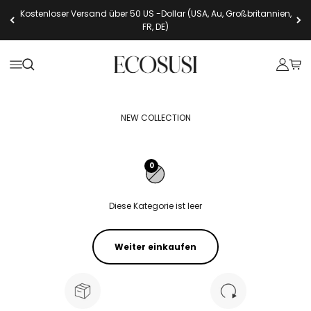
Zum Inhalt springen
Kostenloser Versand über 50 US -Dollar (USA, Au, Großbritannien,
FR, DE)
Ecosusi
Navigationsmenü öffnen
Suche öffnen
Kundenk
Ware
NEW COLLECTION
0
Diese Kategorie ist leer
Weiter einkaufen