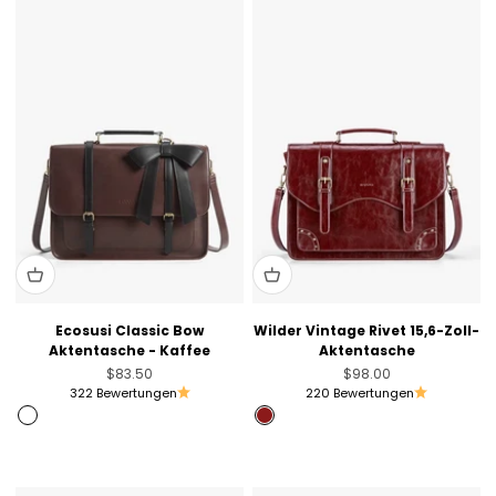
Ecosusi Classic Bow
Wilder Vintage Rivet 15,6-Zoll-
Aktentasche - Kaffee
Aktentasche
Angebot
Angebot
$83.50
$98.00
322 Bewertungen
220 Bewertungen
Coffee
Angola Red
Rosa
Schwarz