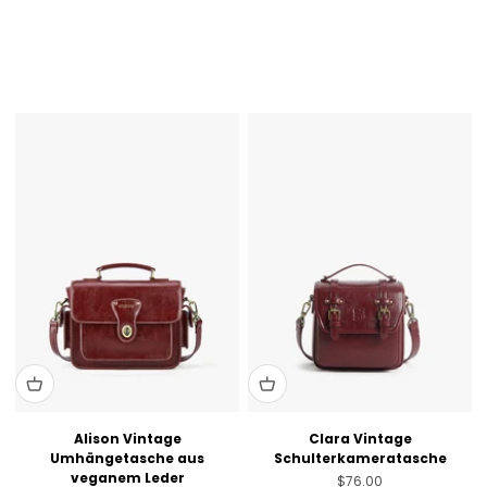
Violett
Blue [Only Australia]
Coffee [Sold Out]
Schwarz [In den USA nicht gültig]
Brandy Brown [Nur Australien]
Hellviolett
Rosa
Alison Vintage
Clara Vintage
Umhängetasche aus
Schulterkameratasche
veganem Leder
Angebot
$76.00