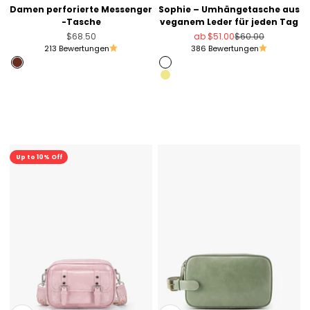
Damen perforierte Messenger
Sophie – Umhängetasche aus
-Tasche
veganem Leder für jeden Tag
Angebot
Angebot
Regulärer Preis
$68.50
ab
$51.00
$60.00
213 Bewertungen
386 Bewertungen
Brandy Brown
Grün
Khaki
Schwarz
Rosa
Olivgrün
Sale
Up to 10% Off