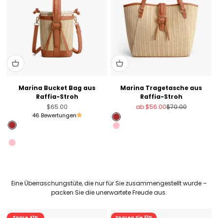
Marina Bucket Bag aus
Marina Tragetasche aus
Raffia-Stroh
Raffia-Stroh
Angebot
Angebot
Regulärer Preis
$65.00
ab
$56.00
$70.00
46 Bewertungen
Brown
Brown
Pink
Fruit Green
Fruit Green
Pink
Eine Überraschungstüte, die nur für Sie zusammengestellt wurde –
packen Sie die unerwartete Freude aus.
Spare 41%
Sale
Sparen Sie 51%