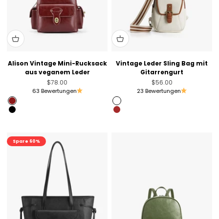
Alison Vintage Mini-Rucksack
Vintage Leder Sling Bag mit
aus veganem Leder
Gitarrengurt
Angebot
Angebot
$78.00
$56.00
63 Bewertungen
23 Bewertungen
Angola Red
White
Black
Brown
Spare 60%