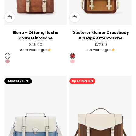
Elena – Offene, flache
Düsterer kleiner Crossbody
Kosmetiktasche
Vintage Aktentasche
Angebot
Angebot
$45.00
$72.00
82 Bewertungen
4 Bewertungen
Rust Brown
Brown
Dusty Rose Pink
Pink
Ausverkauft
Sale
Up to 25% Off