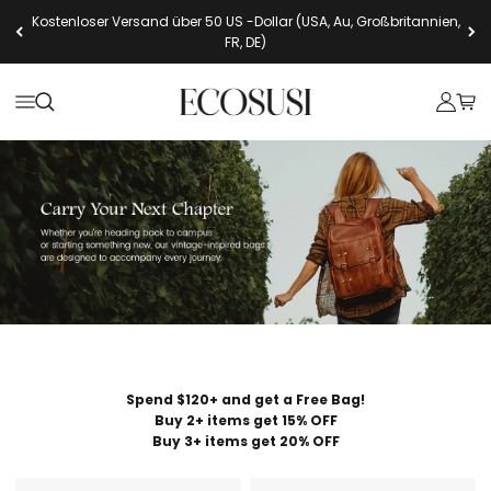
Zum Inhalt springen
Kostenloser Versand über 50 US -Dollar (USA, Au, Großbritannien,
FR, DE)
Ecosusi
Navigationsmenü öffnen
Suche öffnen
Kundenk
Ware
Spend $120+ and get a Free Bag!
Buy 2+ items get 15% OFF
Buy 3+ items get 20% OFF