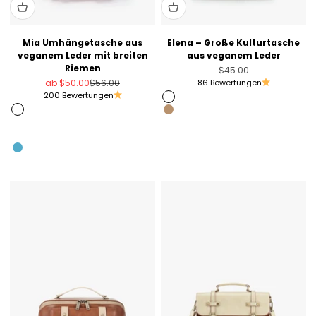
Mia Umhängetasche aus
Elena – Große Kulturtasche
veganem Leder mit breiten
aus veganem Leder
Riemen
Angebot
$45.00
Angebot
Regulärer Preis
ab
$50.00
$56.00
86 Bewertungen
200 Bewertungen
Sage Green
Rosa
Golden Tan
Silber
Blush Pink
Schwarz
Blau