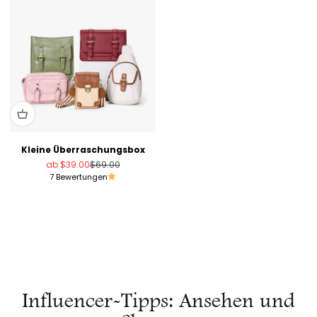
Kleine Überraschungsbox
Angebot
Regulärer Preis
ab
$39.00
$69.00
7 Bewertungen
AKTENTASCHE
Influencer-Tipps: Ansehen und