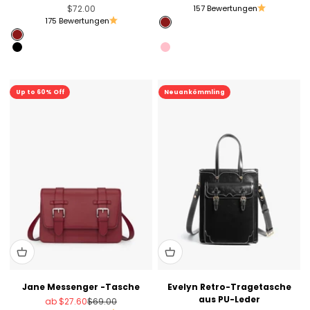
Angebot
$72.00
157 Bewertungen
175 Bewertungen
Angola Red
Angola Red
Muted Lilac
Black
Pink
Sale
Up to 60% Off
Neuankömmling
Jane Messenger -Tasche
Evelyn Retro-Tragetasche
aus PU-Leder
Angebot
Regulärer Preis
ab
$27.60
$69.00