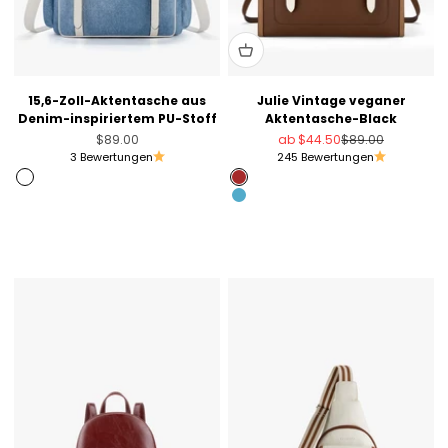
15,6-Zoll-Aktentasche aus
Julie Vintage veganer
Denim-inspiriertem PU-Stoff
Aktentasche-Black
Angebot
Angebot
Regulärer Preis
$89.00
ab
$44.50
$89.00
3 Bewertungen
245 Bewertungen
Denim-Imitation
Brown
Blau
Rosa
Hellviolett