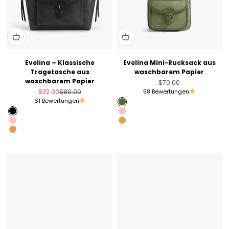
Evelina – Klassische
Evelina Mini-Rucksack aus
Tragetasche aus
waschbarem Papier
waschbarem Papier
Angebot
$70.00
Angebot
Regulärer Preis
$32.00
$80.00
58 Bewertungen
61 Bewertungen
Olive Green
Black
Pink
Pink
Amber Orange
Amber Orange