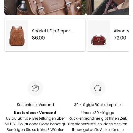
Scarlett Flip Zipper V
Alison V
egan 15,6-Zoll-Rucks
86.00
ngetasch
72.00
ack
nem Led
Kostenloser Versand
30 -tägige Rückkehrpolitik
Kostenloser Versand
:
Unsere 30 -tägige
US.au.uk.fr.de. Bestellungen über
Rückkehrrichtlinie gibt Ihnen Zeit,
50 US -Dollar ohne Code benötigt.
um sicherzustellen, dass der von
Benötigen Sie es früher? Wählen
Ihnen gekaufte Artikel für alle