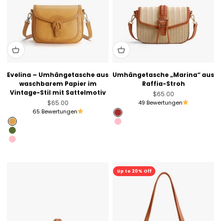
Evelina – Umhängetasche aus
Umhängetasche „Marina“ aus
waschbarem Papier im
Raffia-Stroh
Vintage-Stil mit Sattelmotiv
Angebot
$65.00
Angebot
$65.00
49 Bewertungen
65 Bewertungen
Brown
Amber Orange
Pink
Olive Green
Fruit Green
Pink
Up to 20% Off