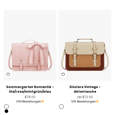
Beige mit Schwarz
Sommergarten Romantik -
Düstere Vintage -
lila/rosa/mintgrün/blau
Aktentasche
Angebot
Angebot
$79.00
ab
$72.00
344 Bewertungen
516 Bewertungen
Rosa
Braun
Black
Pink [Nur USA]