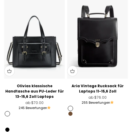
Olivias klassische
Aria Vintage Rucksack für
Handtasche aus PU-Leder für
Laptops 11-15,6 Zoll
13-15,6 Zoll Laptops
Angebot
ab
$76.00
Angebot
ab
$70.00
255 Bewertungen
245 Bewertungen
Schwarz
Schwarz
Schokolade
Braun
Olivgrün
Beige mit Braun