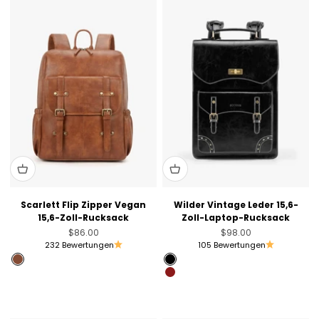
Scarlett Flip Zipper Vegan
Wilder Vintage Leder 15,6-
15,6-Zoll-Rucksack
Zoll-Laptop-Rucksack
Angebot
Angebot
$86.00
$98.00
232 Bewertungen
105 Bewertungen
Rostbraun
Black
Schwarz
Angola Red
Beige mit Braun