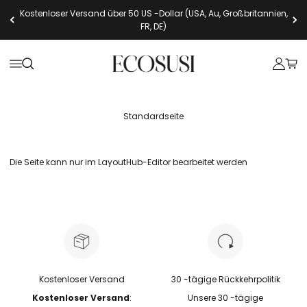
Zum Inhalt springen
Kostenloser Versand über 50 US -Dollar (USA, Au, Großbritannien,
FR, DE)
Ecosusi
Navigationsmenü öffnen
Suche öffnen
Kundenk
Ware
Standardseite
Die Seite kann nur im LayoutHub-Editor bearbeitet werden
Kostenloser Versand
30 -tägige Rückkehrpolitik
Kostenloser Versand
:
Unsere 30 -tägige