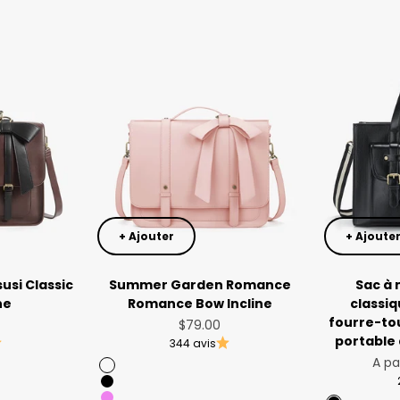
+ Ajouter
+ Ajoute
usi Classic
Summer Garden Romance
Sac à 
ne
Romance Bow Incline
classiq
fourre-to
 vente
Prix de vente
$79.00
portable 
344 avis
Prix
A pa
Rose
Black