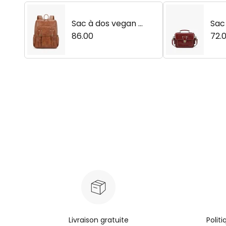
Sac à dos vegan S
Sac
carlett à rabat zip
86.00
nta
72.
pé – 15,6 pouces
étal
Livraison gratuite
Polit