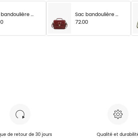
 bandoulière vi
Sac bandoulière vi
ge en cuir vég
00
ntage en cuir vég
72.00
ien Alison
étalien Alison
ique de retour de 30 jours
Qualité et durabilit