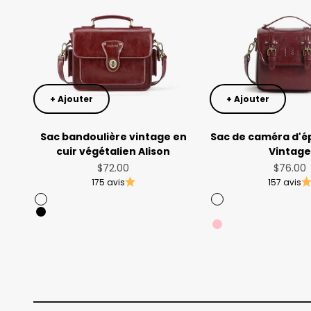
+ Ajouter
+ Ajouter
Sac bandoulière vintage en
Sac de caméra d'é
cuir végétalien Alison
Vintag
Prix de vente
Prix de
$72.00
$76.00
175 avis
157 avis
Angola Red
Angola Red
Black
Muted Lilac
Pink