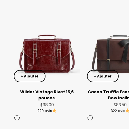
+ Ajouter
+ Ajouter
Wilder Vintage Rivet 15,6
Cacao Truffle Ecos
pouces.
Bow Incli
Prix de vente
Prix de
$98.00
$83.50
220 avis
322 avis
Angola Red
Coffee
Noir
Rose