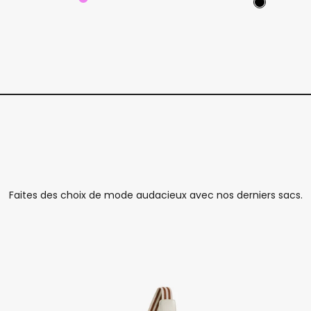
Violet
Black
Coffee [Sold Out]
Brun
Brandy Brown [seulement nous]
Beige ave
Beige avec
Faites des choix de mode audacieux avec nos derniers sacs.