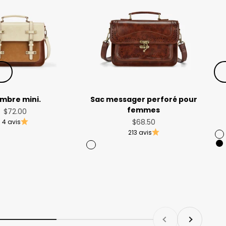
r
mbre mini.
Sac messager perforé pour
femmes
Prix de vente
$72.00
Prix de vente
$68.50
4 avis
213 avis
R
B
Brandy brun
Ve
C
V
I
Précédent
Suivant