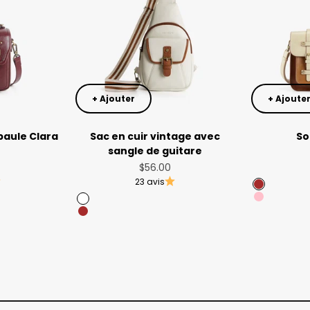
+ Ajouter
+ Ajoute
paule Clara
Sac en cuir vintage avec
So
e
sangle de guitare
 vente
Prix de vente
$56.00
23 avis
Brown
Pink
White
Brown