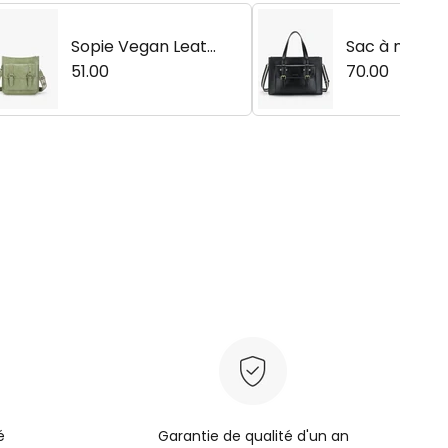
Sopie Vegan Leat
Sac à main e
her Tous les jours
51.00
PU classique 
70.00
à bandoulière
ia pour four
t pour ordin
portable de 1
6 pouces
é
Garantie de qualité d'un an