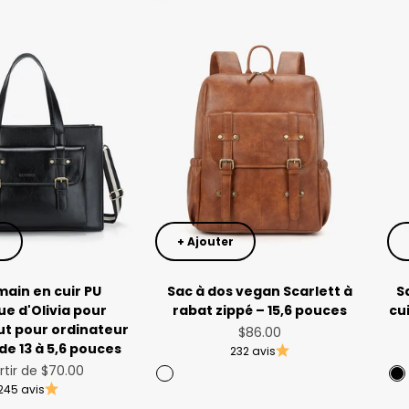
r
+ Ajouter
main en cuir PU
Sac à dos vegan Scarlett à
S
ue d'Olivia pour
rabat zippé – 15,6 pouces
cu
ut pour ordinateur
Prix de vente
$86.00
de 13 à 5,6 pouces
232 avis
 de vente
rtir de
$70.00
Brun rouille
B
245 avis
Noir
A