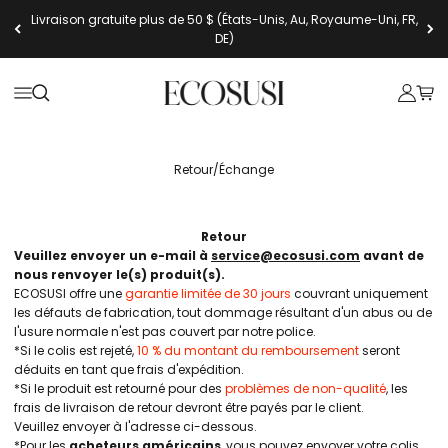
Passer au contenu
Livraison gratuite plus de 50 $ (États-Unis, Au, Royaume-Uni, FR,
DE)
Ecosusi
Ouvrir la navigation
Ouvrir la recherche
Ouvrir l
Voir 
Retour/Échange
Retour
Veuillez envoyer un e-mail à
service@ecosusi.com
avant de
nous renvoyer le(s) produit(s).
ECOSUSI offre une
garantie limitée de 30 jours
couvrant uniquement
les défauts de fabrication, tout dommage résultant d'un abus ou de
l'usure normale n'est pas couvert par notre police.
*Si le colis est rejeté,
10 % du montant du remboursement
seront
déduits en tant que frais d'expédition.
*Si le produit est retourné pour des
problèmes de non-qualité
, les
frais de livraison de retour devront être payés par le client.
Veuillez envoyer à l'adresse ci-dessous.
*Pour les
acheteurs américains
, vous pouvez envoyer votre colis