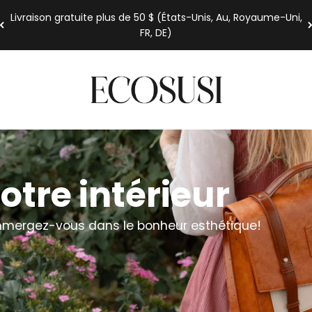
Livraison gratuite plus de 50 $ (États-Unis, Au, Royaume-Uni,
FR, DE)
Ecosusi
tre intérieur
mmergez-vous dans le bonheur esthétique!