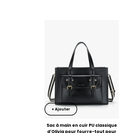
Cheese color
Vert
Imitation en denim [seulement nous]
+ Ajouter
Sac à main en cuir PU classique
d'Olivia pour fourre-tout pour