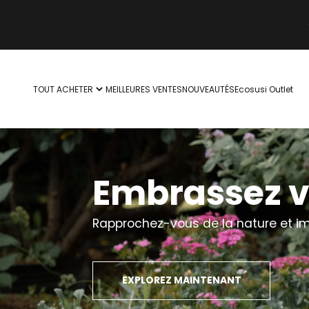
Passer au contenu
TOUT ACHETER
MEILLEURES VENTES
NOUVEAUTÉS
Ecosusi Outlet
Embrassez vo
Rapprochez-vous de la nature et i
EXPLOREZ MAINTENANT