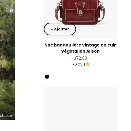
+ Ajouter
Sac bandoulière vintage en cuir
végétalien Alison
Prix de vente
$72.00
176 avis
Angola Red
Black