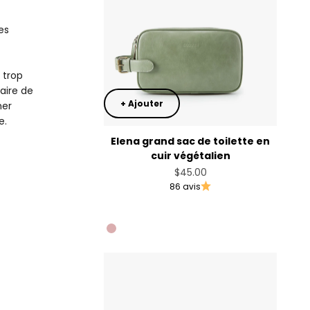
es
 trop
aire de
+ Ajouter
mer
e.
Elena grand sac de toilette en
cuir végétalien
Prix de vente
$45.00
86 avis
Sage Green
Golden Tan
Blush Pink