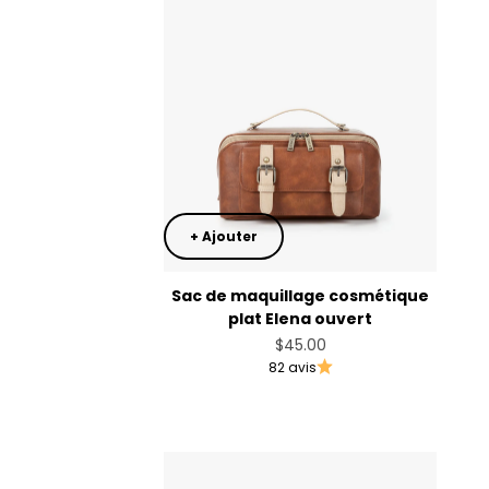
+ Ajouter
Sac de maquillage cosmétique
plat Elena ouvert
Prix de vente
$45.00
82 avis
Rust Brown
Dusty Rose Pink