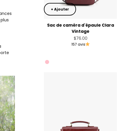
+ Ajouter
cances
 plus
Sac de caméra d'épaule Clara
Vintage
Prix de vente
$76.00
157 avis
a
porte
Angola Red
Muted Lilac
Pink