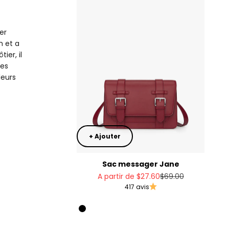
er
m et a
ier, il
ses
leurs
+ Ajouter
Sac messager Jane
Prix de vente
Prix normal
A partir de
$27.60
$69.00
417 avis
Rouge
Black
Vert olive