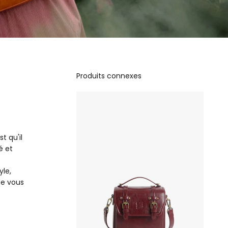
Produits connexes
t qu'il
é et
yle,
Ne vous