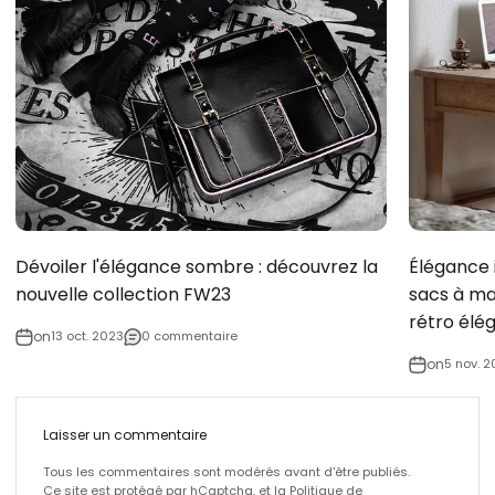
Dévoiler l'élégance sombre : découvrez la
Élégance 
nouvelle collection FW23
sacs à ma
rétro élé
on
13 oct. 2023
0 commentaire
on
5 nov. 
Laisser un commentaire
Tous les commentaires sont modérés avant d'être publiés.
Ce site est protégé par hCaptcha, et la
Politique de