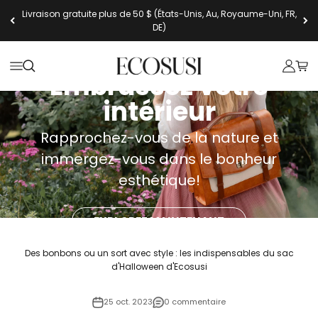
Passer au contenu
Livraison gratuite plus de 50 $ (États-Unis, Au, Royaume-Uni, FR,
DE)
Ecosusi
Ouvrir la navigation
Ouvrir la recherche
Ouvrir l
Voir 
Embrassez votre
intérieur
Rapprochez-vous de la nature et
immergez-vous dans le bonheur
esthétique!
EXPLOREZ MAINTENANT
Des bonbons ou un sort avec style : les indispensables du sac
d'Halloween d'Ecosusi
25 oct. 2023
0 commentaire