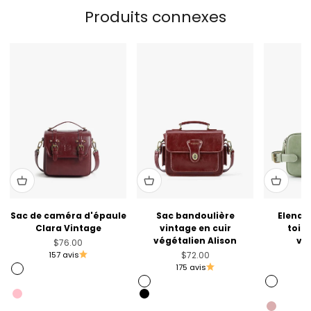
Produits connexes
Sac de caméra d'épaule
Sac bandoulière
Elena 
Clara Vintage
vintage en cuir
toile
végétalien Alison
vé
Prix de vente
$76.00
Prix de vente
P
157 avis
$72.00
175 avis
8
Angola Red
Muted Lilac
Angola Red
Sage Gr
Pink
Black
Golden 