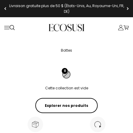
Passer au contenu
Livraison gratuite plus de 50 $ (États-Unis, Au, Royaume-Uni, FR,
DE)
Ecosusi
Ouvrir la navigation
Ouvrir la recherche
Ouvrir l
Voir 
Bottes
0
Cette collection est vide
Explorer nos produits