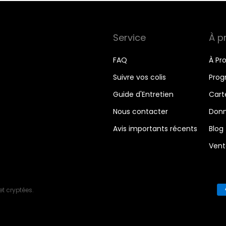
Service
À p
FAQ
À Pr
Suivre vos colis
Prog
Guide d'Entretien
Cart
Nous contacter
Donn
Avis importants récents
Blog
Vent
et cryptées.