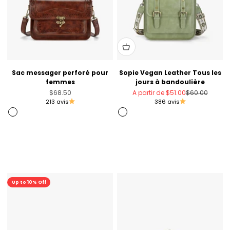
Sac messager perforé pour
Sopie Vegan Leather Tous les
femmes
jours à bandoulière
Prix de vente
Prix de vente
Prix normal
$68.50
A partir de
$51.00
$60.00
213 avis
386 avis
Brandy brun
Vert
Kaki
Noir
Rose
Vert olive
Promo
Up to 10% Off