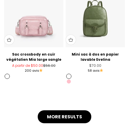
Sac crossbody en cuir
Mini sac à dos en papier
végétalien Mia large sangle
lavable Evelina
Prix de vente
Prix normal
Prix de vente
A partir de
$50.00
$56.00
$70.00
200 avis
58 avis
Rose
Olive Green
Argent
Pink
Noir
Amber Orange
Bleu
MORE RESULTS