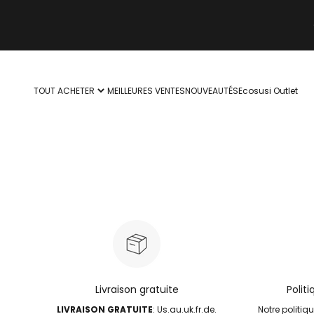
Passer au contenu
TOUT ACHETER
MEILLEURES VENTES
NOUVEAUTÉS
Ecosusi Outlet
Livraison gratuite
Polit
LIVRAISON GRATUITE
: Us.au.uk.fr.de.
Notre politiq