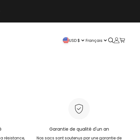
Jusqu'à 50% de réduction >> Achetez maintenant
Ouvrir la rech
Ouvrir le co
Voir le pa
USD $
Français
é
Garantie de qualité d'un an
la résistance,
Nos sacs sont soutenus par une garantie de