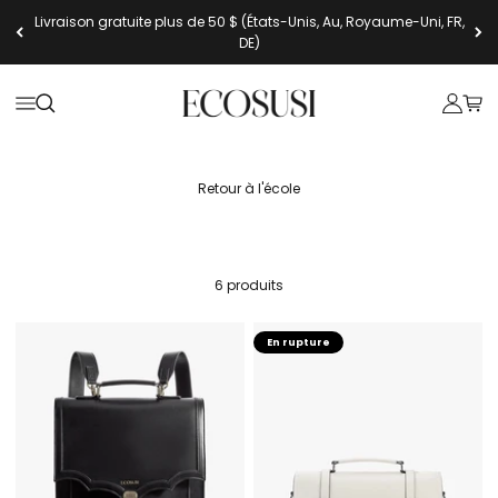
Passer au contenu
Livraison gratuite plus de 50 $ (États-Unis, Au, Royaume-Uni, FR,
DE)
Ecosusi
Ouvrir la navigation
Ouvrir la recherche
Ouvrir l
Voir 
Retour à l'école
6 produits
En rupture