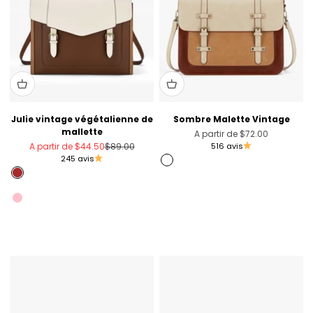
Julie vintage végétalienne de
Sombre Malette Vintage
mallette
Prix de vente
A partir de
$72.00
Prix de vente
Prix normal
A partir de
$44.50
$89.00
516 avis
245 avis
Marron
Brown
Pink [Only US]
Bleu [seulement nous]
Blue [Only Australia]
Pink
Black [Unvaliable in the US]
Violet léger [seulement nous]
Violet léger
Rose