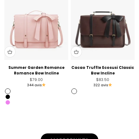
Summer Garden Romance
Cacao Truffle Ecosusi Classic
Romance Bow Incline
Bow Incline
Prix de vente
Prix de vente
$79.00
$83.50
344 avis
322 avis
Rose
Coffee
Black
Rose
Violet
Coffee [Sold Out]
Brandy Brown [seulement nous]