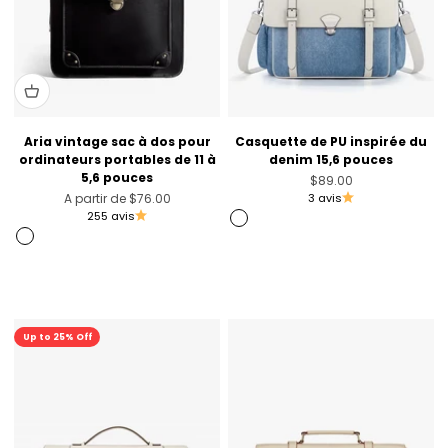
Aria vintage sac à dos pour
Casquette de PU inspirée du
ordinateurs portables de 11 à
denim 15,6 pouces
5,6 pouces
Prix de vente
$89.00
Prix de vente
A partir de
$76.00
3 avis
255 avis
Imitation de denim
Noir
Chocolat
Vert olive
Promo
Up to 25% Off