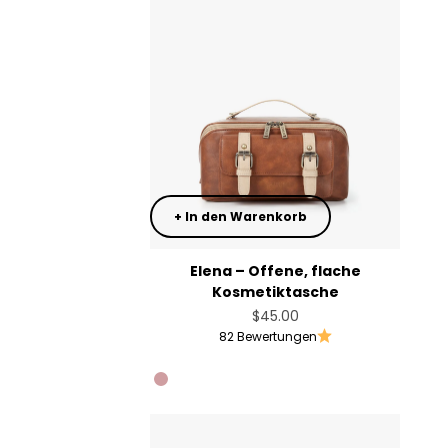
+ In den Warenkorb
Elena – Offene, flache
Kosmetiktasche
Angebot
$45.00
82 Bewertungen
Rust Brown
Dusty Rose Pink