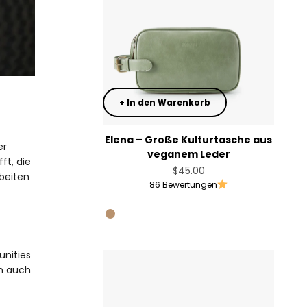
+ In den Warenkorb
Elena – Große Kulturtasche aus
er
veganem Leder
ft, die
Angebot
$45.00
beiten
86 Bewertungen
Sage Green
Golden Tan
Blush Pink
unities
en auch