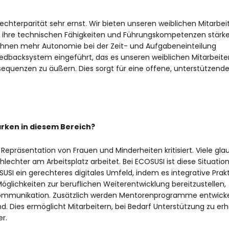
hterparität sehr ernst. Wir bieten unseren weiblichen Mitarbei
ihre technischen Fähigkeiten und Führungskompetenzen stärke
ie ihnen mehr Autonomie bei der Zeit- und Aufgabeneinteilung
edbacksystem eingeführt, das es unseren weiblichen Mitarbeite
quenzen zu äußern. Dies sorgt für eine offene, unterstützend
rken in diesem Bereich?
epräsentation von Frauen und Minderheiten kritisiert. Viele gla
lechter am Arbeitsplatz arbeitet. Bei ECOSUSI ist diese Situatio
SI ein gerechteres digitales Umfeld, indem es integrative Prak
öglichkeiten zur beruflichen Weiterentwicklung bereitzustellen,
ommunikation. Zusätzlich werden Mentorenprogramme entwickel
d. Dies ermöglicht Mitarbeitern, bei Bedarf Unterstützung zu erh
r.