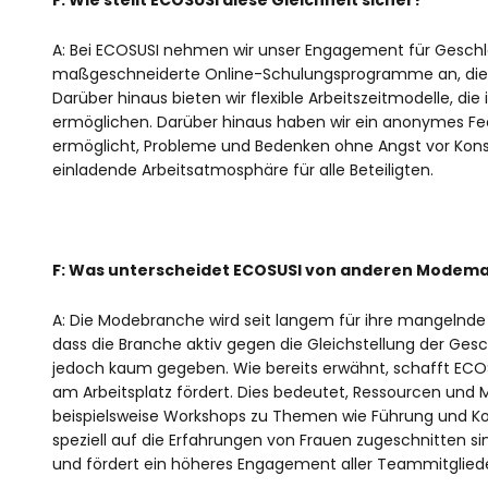
A: Bei ECOSUSI nehmen wir unser Engagement für Geschlec
maßgeschneiderte Online-Schulungsprogramme an, die 
Darüber hinaus bieten wir flexible Arbeitszeitmodelle, d
ermöglichen. Darüber hinaus haben wir ein anonymes Fe
ermöglicht, Probleme und Bedenken ohne Angst vor Konse
einladende Arbeitsatmosphäre für alle Beteiligten.
F: Was unterscheidet ECOSUSI von anderen Modema
A: Die Modebranche wird seit langem für ihre mangelnde R
dass die Branche aktiv gegen die Gleichstellung der Gesch
jedoch kaum gegeben. Wie bereits erwähnt, schafft ECOSU
am Arbeitsplatz fördert. Dies bedeutet, Ressourcen und M
beispielsweise Workshops zu Themen wie Führung und K
speziell auf die Erfahrungen von Frauen zugeschnitten sin
und fördert ein höheres Engagement aller Teammitgliede