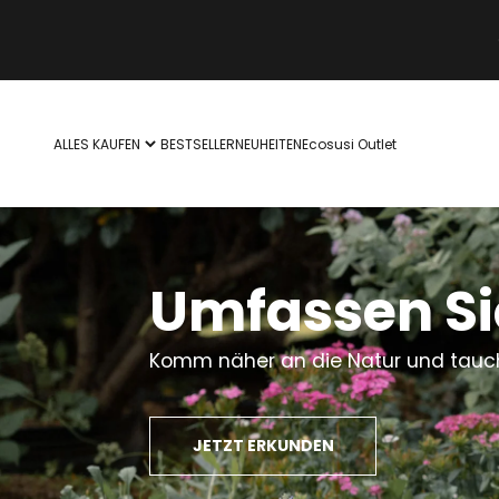
Zum Inhalt springen
ALLES KAUFEN
BESTSELLER
NEUHEITEN
Ecosusi Outlet
Umfassen Sie
Komm näher an die Natur und tauche
JETZT ERKUNDEN