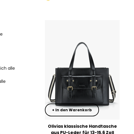
Käsefarbe
Grün
Denim-Imitation
le
ch alle
lle
+ In den Warenkorb
Olivias klassische Handtasche
aus PU-Leder für 13-15,6 Zoll