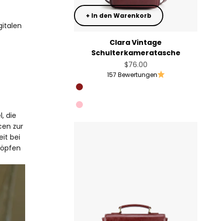
+ In den Warenkorb
gitalen
Clara Vintage
Schulterkameratasche
Angebot
$76.00
157 Bewertungen
Angola Red
Muted Lilac
Pink
, die
cen zur
it bei
chöpfen