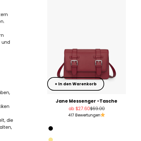
tern
n.
rn
e und
+ In den Warenkorb
uben,
n
Jane Messenger -Tasche
tiken
Angebot
Regulärer Preis
ab
$27.60
$69.00
417 Bewertungen
t, die
Rot
alten,
Black
Olivgrün