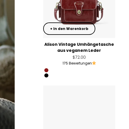
+ In den Warenkorb
Alison Vintage Umhängetasche
aus veganem Leder
Angebot
$72.00
175 Bewertungen
Angola Red
Black